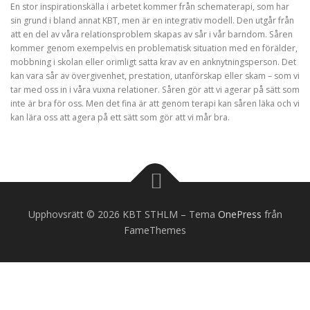
En stor inspirationskälla i arbetet kommer från schematerapi, som har
sin grund i bland annat KBT, men är en integrativ modell. Den utgår från
att en del av våra relationsproblem skapas av sår i vår barndom. Såren
kommer genom exempelvis en problematisk situation med en förälder,
mobbning i skolan eller orimligt satta krav av en anknytningsperson. Det
kan vara sår av övergivenhet, prestation, utanförskap eller skam – som vi
tar med oss in i våra vuxna relationer. Såren gör att vi agerar på sätt som
inte är bra för oss. Men det fina är att genom terapi kan såren läka och vi
kan lära oss att agera på ett sätt som gör att vi mår bra.
Upphovsrätt © 2026 KBT STHLM
–
Tema
OnePress
från
FameThemes