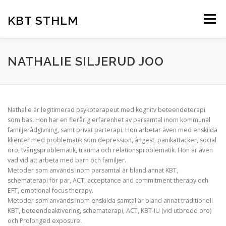
Hoppa
till
KBT STHLM
Meny
innehåll
HEM
OM OSS
KBT-TERAPI
FÖRETAG
NATHALIE SILJERUD JOO
PARTERAPI
FÖREDRAG
VANLIG PROBLEMATIK
Nathalie är legitimerad psykoterapeut med kognitv beteendeterapi
som bas. Hon har en flerårig erfarenhet av parsamtal inom kommunal
familjerådgivning, samt privat parterapi. Hon arbetar även med enskilda
PRISER
klienter med problematik som depression, ångest, panikattacker, social
oro, tvångsproblematik, trauma och relationsproblematik. Hon är även
vad vid att arbeta med barn och familjer.
Metoder som används inom parsamtal är bland annat KBT,
schematerapi för par, ACT, acceptance and commitment therapy och
EFT, emotional focus therapy.
Metoder som används inom enskilda samtal är bland annat traditionell
KBT, beteendeaktivering, schematerapi, ACT, KBT-IU (vid utbredd oro)
och Prolonged exposure.