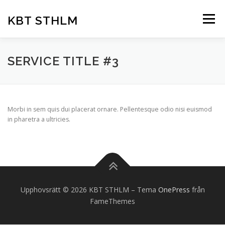
Hoppa
till
KBT STHLM
Meny
innehåll
HEM
OM OSS
KBT-TERAPI
FÖRETAG
SERVICE TITLE #3
PARTERAPI
FÖREDRAG
VANLIG PROBLEMATIK
Morbi in sem quis dui placerat ornare. Pellentesque odio nisi euismod
in pharetra a ultricies.
PRISER
Upphovsrätt © 2026 KBT STHLM
–
Tema
OnePress
från
FameThemes