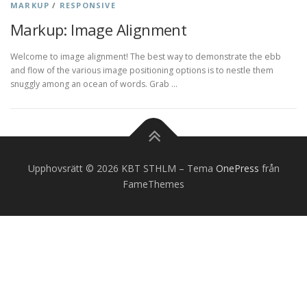
MARKUP
/
RESPONSIVE
Markup: Image Alignment
Welcome to image alignment! The best way to demonstrate the ebb
and flow of the various image positioning options is to nestle them
snuggly among an ocean of words. Grab …
Upphovsrätt © 2026 KBT STHLM
–
Tema
OnePress
från
FameThemes